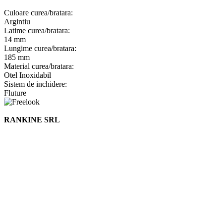
Culoare curea/bratara:
Argintiu
Latime curea/bratara:
14 mm
Lungime curea/bratara:
185 mm
Material curea/bratara:
Otel Inoxidabil
Sistem de inchidere:
Fluture
RANKINE SRL
Cod unic de inregistrare 13120858 din data 19.06.2000.
EUID ROONRC.J35/555/2000
Cod CAEN:
Comert cu ridicata al ceasurilor si bijuteriilor;
Comert cu amanuntul al ceasurilor si bijuteriilor, in magazine
specializate;
Comert cu amanuntul al altor bunuri noi, in magazine
specializate;
Comert cu amanuntul prin intermediu caselor de comenzi sau
prin Internet;