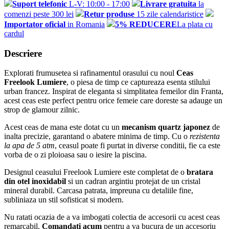
Suport telefonic
L-V: 10:00 - 17:00
Livrare gratuita
la
comenzi peste 300 lei
Retur produse
15 zile calendaristice
Importator oficial
in Romania
5% REDUCERE
La plata cu
cardul
Descriere
Explorati frumusetea si rafinamentul orasului cu noul
Ceas
Freelook Lumiere
, o piesa de timp ce captureaza esenta stilului
urban francez. Inspirat de eleganta si simplitatea femeilor din Franta,
acest ceas este perfect pentru orice femeie care doreste sa adauge un
strop de glamour zilnic.
Acest ceas de mana este dotat cu un
mecanism quartz japonez
de
inalta precizie, garantand o abatere minima de timp. Cu o
rezistenta
la apa de 5 atm
, ceasul poate fi purtat in diverse conditii, fie ca este
vorba de o zi ploioasa sau o iesire la piscina.
Designul ceasului Freelook Lumiere este completat de o
bratara
din otel inoxidabil
si un cadran argintiu protejat de un cristal
mineral durabil. Carcasa patrata, impreuna cu detaliile fine,
subliniaza un stil sofisticat si modern.
Nu ratati ocazia de a va imbogati colectia de accesorii cu acest ceas
remarcabil.
Comandati acum
pentru a va bucura de un accesoriu