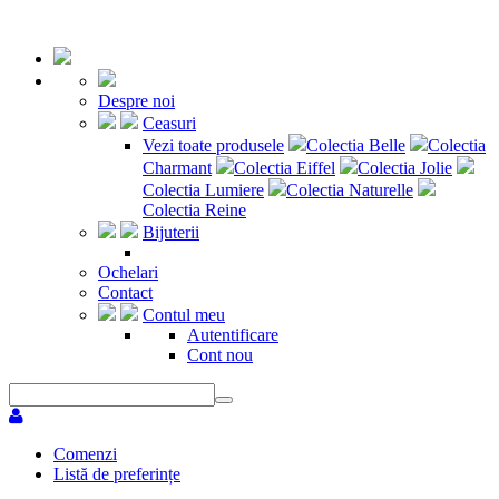
Despre noi
Ceasuri
Vezi toate produsele
Colectia Belle
Colectia
Charmant
Colectia Eiffel
Colectia Jolie
Colectia Lumiere
Colectia Naturelle
Colectia Reine
Bijuterii
Ochelari
Contact
Contul meu
Autentificare
Cont nou
Comenzi
Listă de preferințe