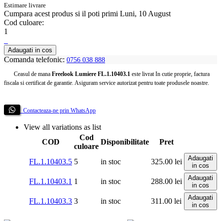
Estimare livrare
Cumpara acest produs
si il poti primi Luni, 10 August
Cod culoare:
1
Adaugati in cos
Comanda telefonic:
0756 038 888
Ceasul de mana
Freelook Lumiere FL.1.10403.1
este livrat In cutie proprie, factura
fiscala si certificat de garantie. Asiguram service autorizat pentru toate produsele noastre.
Contacteaza-ne prin WhatsApp
View all variations as list
Cod
COD
Disponibilitate
Pret
culoare
Adaugati
FL.1.10403.5
5
in stoc
325.00
lei
in cos
Adaugati
FL.1.10403.1
1
in stoc
288.00
lei
in cos
Adaugati
FL.1.10403.3
3
in stoc
311.00
lei
in cos