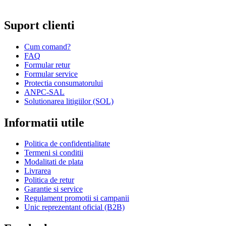
Repararea ceasurilor sau bijuteriilor.
Suport clienti
Cum comand?
FAQ
Formular retur
Formular service
Protectia consumatorului
ANPC-SAL
Solutionarea litigiilor (SOL)
Informatii utile
Politica de confidentialitate
Termeni si conditii
Modalitati de plata
Livrarea
Politica de retur
Garantie si service
Regulament promotii si campanii
Unic reprezentant oficial (B2B)