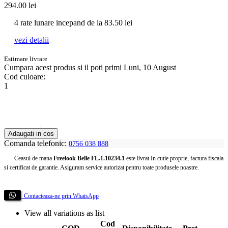
294.00
lei
4 rate lunare incepand de la
83.50
lei
vezi detalii
Estimare livrare
Cumpara acest produs
si il poti primi Luni, 10 August
Cod culoare:
1
Adaugati in cos
Comanda telefonic:
0756 038 888
Ceasul de mana
Freelook Belle FL.1.10234.1
este livrat In cutie proprie, factura fiscala
si certificat de garantie. Asiguram service autorizat pentru toate produsele noastre.
Contacteaza-ne prin WhatsApp
View all variations as list
Cod