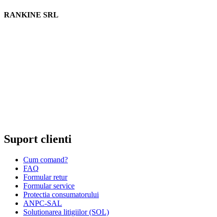
RANKINE SRL
Cod unic de inregistrare 13120858 din data 19.06.2000.
EUID ROONRC.J35/555/2000
Cod CAEN:
Comert cu ridicata al ceasurilor si bijuteriilor;
Comert cu amanuntul al ceasurilor si bijuteriilor, in magazine
specializate;
Comert cu amanuntul al altor bunuri noi, in magazine
specializate;
Comert cu amanuntul prin intermediu caselor de comenzi sau
prin Internet;
Repararea ceasurilor sau bijuteriilor.
Suport clienti
Cum comand?
FAQ
Formular retur
Formular service
Protectia consumatorului
ANPC-SAL
Solutionarea litigiilor (SOL)