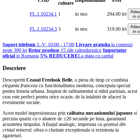
COD
Disponibilitate
Pret
culoare
Adau
FL.1.10234.1
1
in stoc
294.00
lei
in 
Adau
FL.1.10234.3
3
in stoc
319.00
lei
in 
Suport telefonic
L-V: 10:00 - 17:00
Livrare gratuita
la comenzi
peste 300 lei
Retur produse
15 zile calendaristice
Importator
oficial
in Romania
5% REDUCERE
La plata cu cardul
Descriere
Descoperiti
Ceasul Freelook Belle
, o piesa de timp ce combina
eleganta franceza
cu functionalitatea moderna, conceputa special
pentru femeia urbana. Inspirat de rafinamentul si stilul parizian, acest
ceas este perfect pentru orice ocazie, de la intalniri de afaceri la
evenimente sociale.
Acest model impresioneaza prin
calitatea mecanismului japonez
si
precizia quartz cu o abatere de ±20 secunde pe luna, garantand
acuratetea timpului. Afisajul analogic, impreuna cu
geamul din
cristal mineral
, ofera o claritate exceptionala si rezistenta la
zgarieturi.