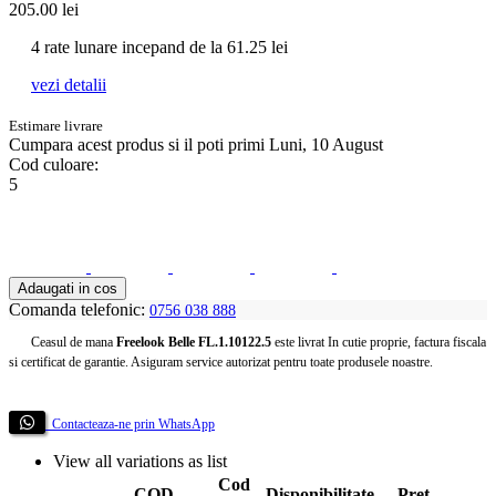
205.00
lei
4 rate lunare incepand de la
61.25
lei
vezi detalii
Estimare livrare
Cumpara acest produs
si il poti primi Luni, 10 August
Cod culoare:
5
Adaugati in cos
Comanda telefonic:
0756 038 888
Ceasul de mana
Freelook Belle FL.1.10122.5
este livrat In cutie proprie, factura fiscala
si certificat de garantie. Asiguram service autorizat pentru toate produsele noastre.
Contacteaza-ne prin WhatsApp
View all variations as list
Cod
COD
Disponibilitate
Pret