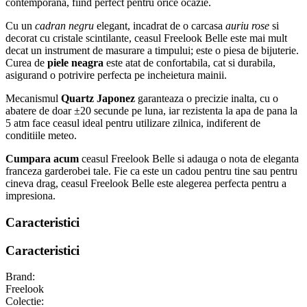
contemporana, fiind perfect pentru orice ocazie.
Cu un
cadran negru
elegant, incadrat de o carcasa
auriu rose
si
decorat cu cristale scintilante, ceasul Freelook Belle este mai mult
decat un instrument de masurare a timpului; este o piesa de bijuterie.
Curea de
piele neagra
este atat de confortabila, cat si durabila,
asigurand o potrivire perfecta pe incheietura mainii.
Mecanismul
Quartz Japonez
garanteaza o precizie inalta, cu o
abatere de doar ±20 secunde pe luna, iar rezistenta la apa de pana la
5 atm face ceasul ideal pentru utilizare zilnica, indiferent de
conditiile meteo.
Cumpara acum
ceasul Freelook Belle si adauga o nota de eleganta
franceza garderobei tale. Fie ca este un cadou pentru tine sau pentru
cineva drag, ceasul Freelook Belle este alegerea perfecta pentru a
impresiona.
Caracteristici
Caracteristici
Brand:
Freelook
Colectie: