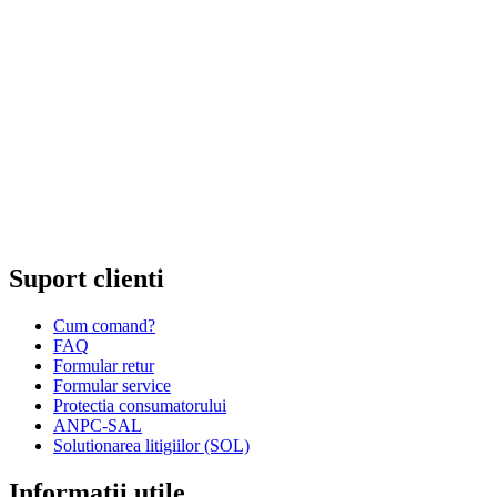
Cod unic de inregistrare 13120858 din data 19.06.2000.
EUID ROONRC.J35/555/2000
Cod CAEN:
Comert cu ridicata al ceasurilor si bijuteriilor;
Comert cu amanuntul al ceasurilor si bijuteriilor, in magazine
specializate;
Comert cu amanuntul al altor bunuri noi, in magazine
specializate;
Comert cu amanuntul prin intermediu caselor de comenzi sau
prin Internet;
Repararea ceasurilor sau bijuteriilor.
Suport clienti
Cum comand?
FAQ
Formular retur
Formular service
Protectia consumatorului
ANPC-SAL
Solutionarea litigiilor (SOL)
Informatii utile