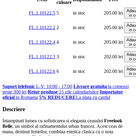
culoare
Adau
FL.1.10122.5
5
in stoc
205.00
lei
in 
Adau
FL.1.10122.2
2
in stoc
205.00
lei
in 
Adau
FL.1.10122.4
4
in stoc
205.00
lei
in 
Adau
FL.1.10122.3
3
in stoc
202.00
lei
in 
Adau
FL.1.10122.6
6
in stoc
202.00
lei
in 
Suport telefonic
L-V: 10:00 - 17:00
Livrare gratuita
la comenzi
peste 300 lei
Retur produse
15 zile calendaristice
Importator
oficial
in Romania
5% REDUCERE
La plata cu cardul
Descriere
Intampinati lumea cu sofisticarea si eleganta ceasului
Freelook
Belle
, un simbol al rafinamentului urban francez. Acest ceas de
mana, destinat femeilor, combina estetica clasica cu o nota