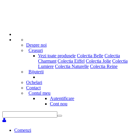
Despre noi
Ceasuri
Vezi toate produsele
Colectia Belle
Colectia
Charmant
Colectia Eiffel
Colectia Jolie
Colectia
Lumiere
Colectia Naturelle
Colectia Reine
Bijuterii
Ochelari
Contact
Contul meu
Autentificare
Cont nou
Comenzi