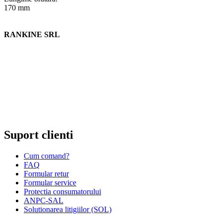
170 mm
RANKINE SRL
Cod unic de inregistrare 13120858 din data 19.06.2000.
EUID ROONRC.J35/555/2000
Cod CAEN:
Comert cu ridicata al ceasurilor si bijuteriilor;
Comert cu amanuntul al ceasurilor si bijuteriilor, in magazine sp
Comert cu amanuntul al altor bunuri noi, in magazine specializa
Comert cu amanuntul prin intermediu caselor de comenzi sau pri
Repararea ceasurilor sau bijuteriilor.
Suport clienti
Cum comand?
FAQ
Formular retur
Formular service
Protectia consumatorului
ANPC-SAL
Solutionarea litigiilor (SOL)