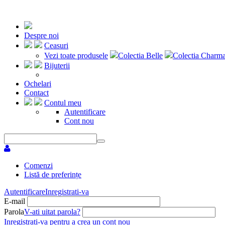
Despre noi
Ceasuri
Vezi toate produsele
Colectia Belle
Colectia Charm
Bijuterii
Ochelari
Contact
Contul meu
Autentificare
Cont nou
Comenzi
Listă de preferințe
Autentificare
Inregistrati-va
E-mail
Parola
V-ati uitat parola?
Inregistrati-va pentru a crea un cont nou