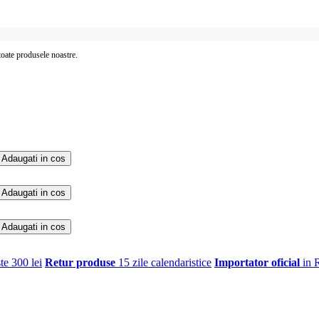
 toate produsele noastre.
Adaugati in cos
Adaugati in cos
Adaugati in cos
te 300 lei
Retur produse
15 zile calendaristice
Importator oficial
in 