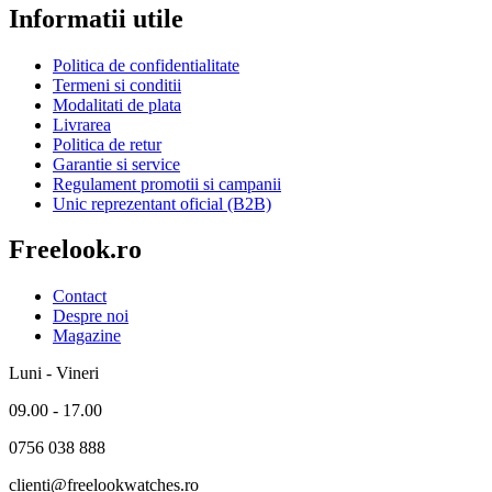
Informatii utile
Politica de confidentialitate
Termeni si conditii
Modalitati de plata
Livrarea
Politica de retur
Garantie si service
Regulament promotii si campanii
Unic reprezentant oficial (B2B)
Freelook.ro
Contact
Despre noi
Magazine
Luni - Vineri
09.00 - 17.00
0756 038 888
clienti@freelookwatches.ro