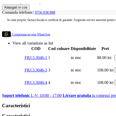
Adaugati in cos
Comanda telefonic:
0756 038 888
In cutie proprie, factura fiscala si certificat de garantie. Asiguram service autorizat pentru
Contacteaza-ne prin WhatsApp
View all variations as list
COD
Cod culoare
Disponibilitate
Pret
FRJ.3.3046-1
1
in stoc
88.00
lei
FRJ.3.3046-3
3
in stoc
108.00
lei
FRJ.3.3046-4
4
in stoc
108.00
lei
Suport telefonic
L-V: 10:00 - 17:00
Livrare gratuita
la comenzi pes
Caracteristici
Caracteristici