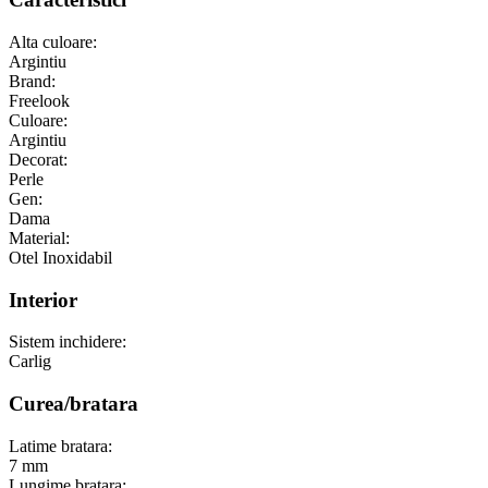
Alta culoare:
Argintiu
Brand:
Freelook
Culoare:
Argintiu
Decorat:
Perle
Gen:
Dama
Material:
Otel Inoxidabil
Interior
Sistem inchidere:
Carlig
Curea/bratara
Latime bratara:
7 mm
Lungime bratara: